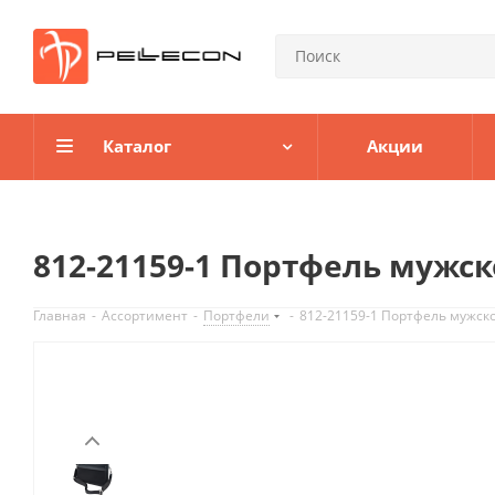
Каталог
Акции
812-21159-1 Портфель мужс
Главная
-
Ассортимент
-
Портфели
-
812-21159-1 Портфель мужск