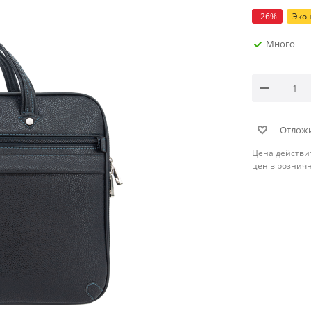
-
26
%
Эко
Много
Отлож
Цена действи
цен в рознич