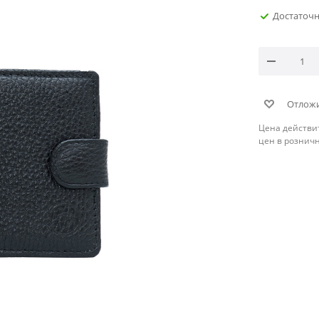
Достаточ
Отлож
Цена действи
цен в рознич