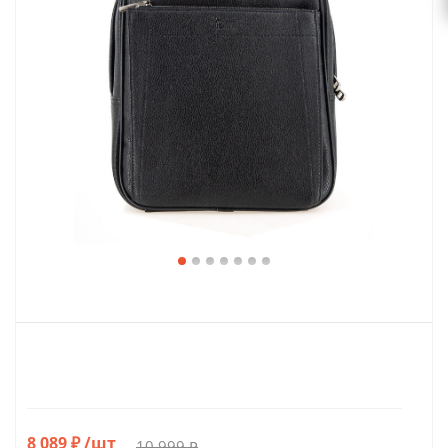
8 089
₽
/шт
10 999
₽