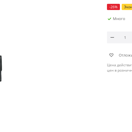
-
26
%
Эко
Много
Отлож
Цена действи
цен в рознич